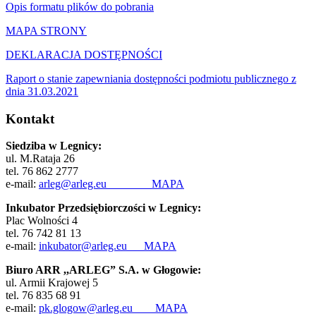
Opis formatu plików do pobrania
MAPA STRONY
DEKLARACJA DOSTĘPNOŚCI
Raport o stanie zapewniania dostępności podmiotu publicznego z
dnia 31.03.2021
Kontakt
Siedziba w Legnicy:
ul. M.Rataja 26
tel. 76 862 2777
e-mail:
arleg@arleg.eu
MAPA
Inkubator Przedsiębiorczości w Legnicy:
Plac Wolności 4
tel. 76 742 81 13
e-mail:
inkubator@arleg.eu
MAPA
Biuro ARR ,,ARLEG” S.A. w Głogowie:
ul. Armii Krajowej 5
tel. 76 835 68 91
e-mail:
pk.glogow@arleg.eu
MAPA