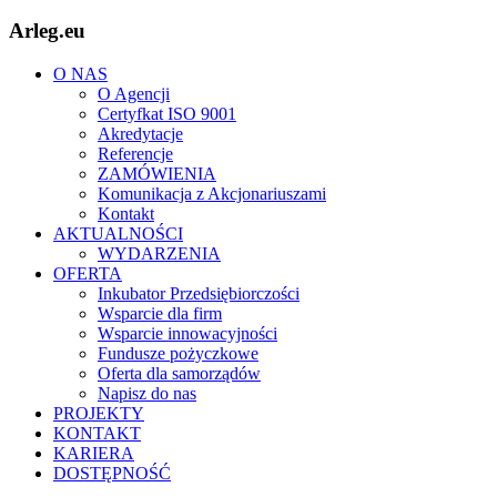
Arleg.eu
O NAS
O Agencji
Certyfkat ISO 9001
Akredytacje
Referencje
ZAMÓWIENIA
Komunikacja z Akcjonariuszami
Kontakt
AKTUALNOŚCI
WYDARZENIA
OFERTA
Inkubator Przedsiębiorczości
Wsparcie dla firm
Wsparcie innowacyjności
Fundusze pożyczkowe
Oferta dla samorządów
Napisz do nas
PROJEKTY
KONTAKT
KARIERA
DOSTĘPNOŚĆ