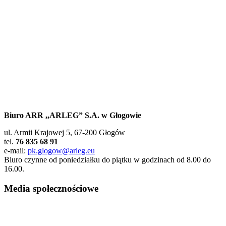
Biuro ARR ,,ARLEG” S.A. w Głogowie
ul. Armii Krajowej 5, 67-200 Głogów
tel.
76 835 68 91
e-mail:
pk.glogow@arleg.eu
Biuro czynne od poniedziałku do piątku w godzinach od 8.00 do
16.00.
Footer
Media społecznościowe