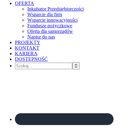
OFERTA
Inkubator Przedsiębiorczości
Wsparcie dla firm
Wsparcie innowacyjności
Fundusze pożyczkowe
Oferta dla samorządów
Napisz do nas
PROJEKTY
KONTAKT
KARIERA
DOSTĘPNOŚĆ
Szukaj...