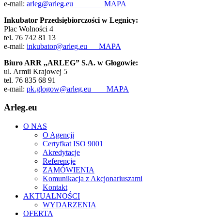
e-mail:
arleg@arleg.eu
MAPA
Inkubator Przedsiębiorczości w Legnicy:
Plac Wolności 4
tel. 76 742 81 13
e-mail:
inkubator@arleg.eu
MAPA
Biuro ARR ,,ARLEG” S.A. w Głogowie:
ul. Armii Krajowej 5
tel. 76 835 68 91
e-mail:
pk.glogow@arleg.eu
MAPA
Arleg.eu
O NAS
O Agencji
Certyfkat ISO 9001
Akredytacje
Referencje
ZAMÓWIENIA
Komunikacja z Akcjonariuszami
Kontakt
AKTUALNOŚCI
WYDARZENIA
OFERTA