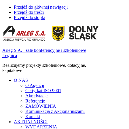
Przejdź do głównej nawigacji
Przejdź do treści
Przejdź do stopki
Arleg S.A. - sale konferencyjne i szkoleniowe
Legnica
Realizujemy projekty szkoleniowe, dotacyjne,
kapitałowe
O NAS
O Agencji
Certyfkat ISO 9001
Akredytacje
Referencje
ZAMÓWIENIA
Komunikacja z Akcjonariuszami
Kontakt
AKTUALNOŚCI
WYDARZENIA