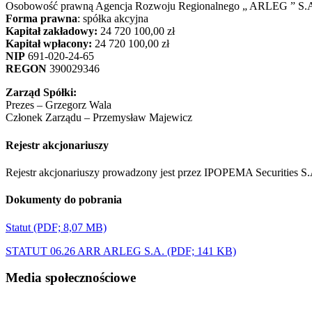
Osobowość prawną Agencja Rozwoju Regionalnego „ ARLEG ” S.A. u
Forma prawna
: spółka akcyjna
Kapitał zakładowy:
24 720 100,00 zł
Kapitał wpłacony:
24 720 100,00 zł
NIP
691-020-24-65
REGON
390029346
Zarząd Spółki:
Prezes – Grzegorz Wala
Członek Zarządu – Przemysław Majewicz
Rejestr akcjonariuszy
Rejestr akcjonariuszy prowadzony jest przez IPOPEMA Securities S
Dokumenty do pobrania
Statut (PDF; 8,07 MB)
STATUT 06.26 ARR ARLEG S.A. (PDF; 141 KB)
Footer
Media społecznościowe