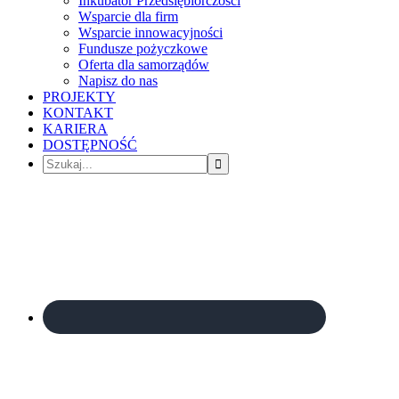
Inkubator Przedsiębiorczości
Wsparcie dla firm
Wsparcie innowacyjności
Fundusze pożyczkowe
Oferta dla samorządów
Napisz do nas
PROJEKTY
KONTAKT
KARIERA
DOSTĘPNOŚĆ
Szukaj...