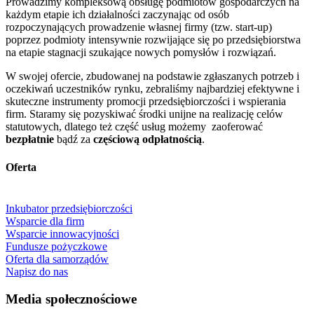
Prowadzimy kompleksową obsługę podmiotów gospodarczych na
każdym etapie ich działalności zaczynając od osób
rozpoczynających prowadzenie własnej firmy (tzw. start-up)
poprzez podmioty intensywnie rozwijające się po przedsiębiorstwa
na etapie stagnacji szukające nowych pomysłów i rozwiązań.
W swojej ofercie, zbudowanej na podstawie zgłaszanych potrzeb i
oczekiwań uczestników rynku, zebraliśmy najbardziej efektywne i
skuteczne instrumenty promocji przedsiębiorczości i wspierania
firm. Staramy się pozyskiwać środki unijne na realizację celów
statutowych, dlatego też część usług możemy zaoferować
bezpłatnie
bądź za
częściową odpłatnością
.
Oferta
Inkubator przedsiębiorczości
Wsparcie dla firm
Wsparcie innowacyjności
Fundusze pożyczkowe
Oferta dla samorządów
Napisz do nas
Footer
Media społecznościowe