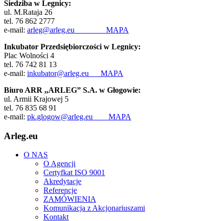
Siedziba w Legnicy:
ul. M.Rataja 26
tel. 76 862 2777
e-mail:
arleg@arleg.eu
MAPA
Inkubator Przedsiębiorczości w Legnicy:
Plac Wolności 4
tel. 76 742 81 13
e-mail:
inkubator@arleg.eu
MAPA
Biuro ARR ,,ARLEG” S.A. w Głogowie:
ul. Armii Krajowej 5
tel. 76 835 68 91
e-mail:
pk.glogow@arleg.eu
MAPA
Arleg.eu
O NAS
O Agencji
Certyfkat ISO 9001
Akredytacje
Referencje
ZAMÓWIENIA
Komunikacja z Akcjonariuszami
Kontakt