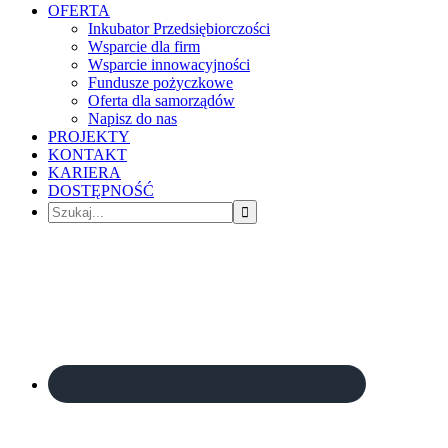
OFERTA
Inkubator Przedsiębiorczości
Wsparcie dla firm
Wsparcie innowacyjności
Fundusze pożyczkowe
Oferta dla samorządów
Napisz do nas
PROJEKTY
KONTAKT
KARIERA
DOSTĘPNOŚĆ
Szukaj...