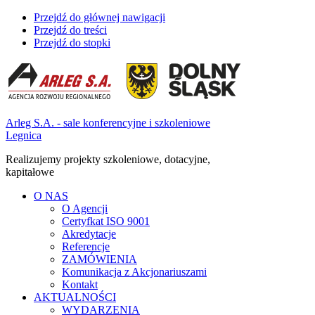
Przejdź do głównej nawigacji
Przejdź do treści
Przejdź do stopki
Arleg S.A. - sale konferencyjne i szkoleniowe
Legnica
Realizujemy projekty szkoleniowe, dotacyjne,
kapitałowe
O NAS
O Agencji
Certyfkat ISO 9001
Akredytacje
Referencje
ZAMÓWIENIA
Komunikacja z Akcjonariuszami
Kontakt
AKTUALNOŚCI
WYDARZENIA