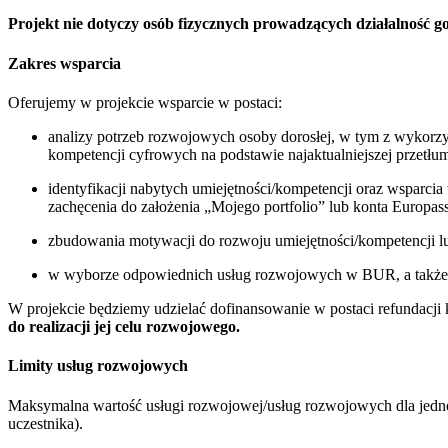
Projekt nie dotyczy osób fizycznych prowadzących działalność g
Zakres wsparcia
Oferujemy w projekcie wsparcie w postaci:
analizy potrzeb rozwojowych osoby dorosłej, w tym z wykorzy
kompetencji cyfrowych na podstawie najaktualniejszej przetł
identyfikacji nabytych umiejętności/kompetencji oraz wsparcia w
zachęcenia do założenia „Mojego portfolio” lub konta Europass
zbudowania motywacji do rozwoju umiejętności/kompetencji lub
w wyborze odpowiednich usług rozwojowych w BUR, a także w
W projekcie będziemy udzielać dofinansowanie w postaci refundacj
do realizacji jej celu rozwojowego.
Limity usług rozwojowych
Maksymalna wartość usługi rozwojowej/usług rozwojowych dla jednej 
uczestnika).