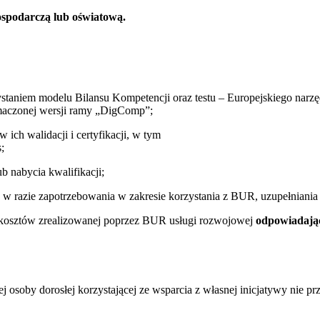
ospodarczą lub oświatową.
staniem modelu Bilansu Kompetencji oraz testu – Europejskiego narzę
umaczonej wersji ramy „DigComp”;
 ich walidacji i certyfikacji, w tym
;
 nabycia kwalifikacji;
 razie zapotrzebowania w zakresie korzystania z BUR, uzupełniania
i kosztów zrealizowanej poprzez BUR usługi rozwojowej
odpowiadając
osoby dorosłej korzystającej ze wsparcia z własnej inicjatywy nie p