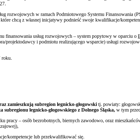
27.
 usług rozwojowych w ramach Podmiotowego Systemu Finansowania (
, które chcą z własnej inicjatywy podnieść swoje kwalifikacje/kompet
mu finansowania usług rozwojowych – system popytowy w oparciu o
a/projektodawcy i podmiotu realizującego wsparcie) usługi rozwojowe
7
roku.
oraz zamieszkują subregion legnicko-głogowski
tj. powiaty: głogowsk
za subregionu legnicko-głogowskiego z Dolnego Śląska,
w tym przed
 rynku pracy – osób bezrobotnych, biernych zawodowo, oraz mieszkańc
rajowej),
acje/kompetencje lub przekwalifikować się.