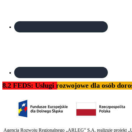
8.2 FEDS: Usługi rozwojowe dla osób doros
Agencja Rozwoju Regionalnego „ARLEG” S.A. realizuje projekt „Usł