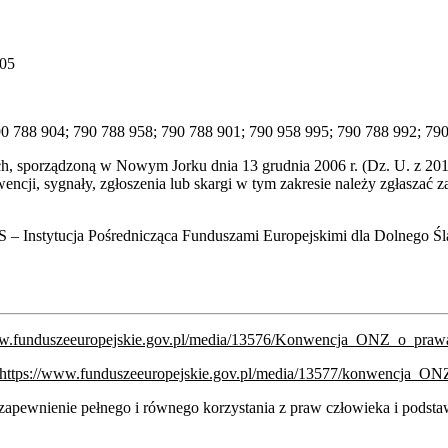
305
0 788 904; 790 788 958; 790 788 901; 790 958 995; 790 788 992; 79
, sporządzoną w Nowym Jorku dnia 13 grudnia 2006 r. (Dz. U. z 2012 
encji, sygnały, zgłoszenia lub skargi w tym zakresie należy zgłaszać
DS – Instytucja Pośrednicząca Funduszami Europejskimi dla Dolnego Ś
ww.funduszeeuropejskie.gov.pl/media/13576/Konwencja_ONZ_o_praw
https://www.funduszeeuropejskie.gov.pl/media/13577/konwencja_ON
zapewnienie pełnego i równego korzystania z praw człowieka i podst