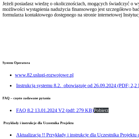
Jeżeli posiadasz wiedzę o okolicznościach, mogących świadczyć o wy
możliwości wystąpienia nadużycia finansowego jest szczegółowo ba
formularza kontaktowego dostępnego na stronie internetowej Instytuc
System Operatora
www.82.uslugi-rozwojowe.pl
Instrukcja systemu 8.2._obowiązuje od 26.09.2024 (PDF; 2,2
FAQ – często zadawane pytania
FAQ 8.2 13.01.2024 V2 (pdf: 279 KB)
Pobierz
Przykłady i instrukcje dla Uczestnika Projektu
Aktualizacja !! Przykłady i instrukcje dla Uczestnika Projek