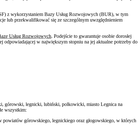
PSF) z wykorzystaniem Bazy Usług Rozwojowych (BUR), w tym
encje lub przekwalifikować się ze szczególnym uwzględnieniem
Bazę Usług Rozwojowych
. Podejście to gwarantuje osobie dorosłej
j odpowiadającej w największym stopniu na jej aktualne potrzeby do
i, górowski, legnicki, lubiński, polkowicki, miasto Legnica na
e wszystkim:
ów powiatów górowskiego, legnickiego oraz głogowskiego, w których