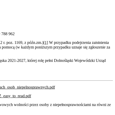
0 788 962
r. poz. 1169, z późn.zm.)
[1]
W przypadku podejrzenia zaistnienia
 za pomocą (w każdym poniższym przypadku uznaje się zgłoszenie za
ląska 2021-2027, której rolę pełni Dolnośląski Wojewódzki Urząd
ach_osob_niepelnosprawnych.pdf
Z_easy_to_read.pdf
awowych wolności przez osoby z niepełnosprawnościami na równi ze