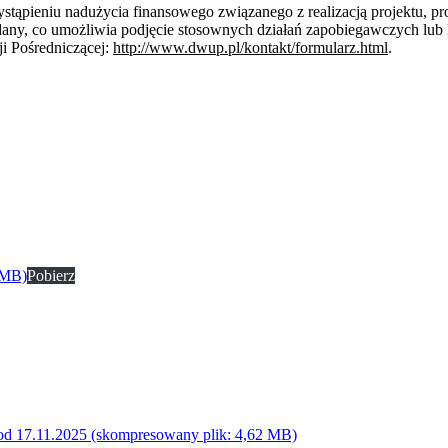
stąpieniu nadużycia finansowego związanego z realizacją projektu, pro
dany, co umożliwia podjęcie stosownych działań zapobiegawczych lub
ji Pośredniczącej:
http://www.dwup.pl/kontakt/formularz.html
.
 MB)
Pobierz
tu od 17.11.2025 (skompresowany plik: 4,62 MB)