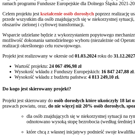
ramach programu Fundusze Europejskie dla Dolnego Śląska 2021-20
Celem projektu jest
kształcenie osób dorosłych
poprzez realizację
przede wszystkim dla osób znajdujących się w niekorzystnej sytuacji
obszarów zielonej i cyfrowej transformacji.
Wsparcie udzielane będzie z wykorzystaniem popytowego mechaniz
możliwość dokonania samodzielnego wyboru (niezależnie od Operator
realizacji określonego celu rozwojowego.
Projekt jest realizowany w okresie od
01.03.2024
roku do
31.12.202
Wartość projektu:
24 067 496,98 zł
Wysokość wkładu z Funduszy Europejskich:
16 847 247,88 zł
.
Wysokość wkładu z budżetu państwa:
4 813 249,10 zł.
Do kogo jest skierowany projekt?
Projekt jest skierowany do
osób dorosłych
które ukończyły 18 lat 
prawach powiatu,
oraz,
do nie więcej niż 20% osób dorosłych, spo
dla osób znajdujących się w niekorzystnej sytuacji na
odnotowano wysoką stopę bezrobocia (według średniej k
które chcą z własnej inicjatywy podnieść swoje kwalifik