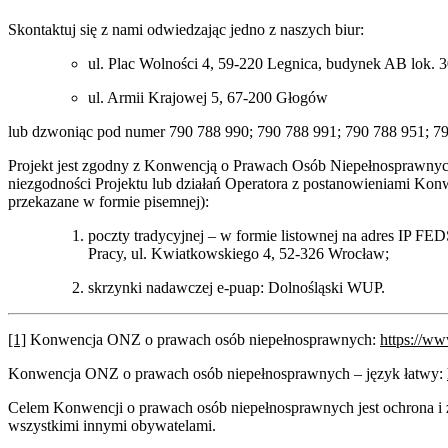
Skontaktuj się z nami odwiedzając jedno z naszych biur:
ul. Plac Wolności 4, 59-220 Legnica
, budynek AB lok. 
ul. Armii Krajowej 5, 67-200 Głogów
lub dzwoniąc pod numer 790 788 990; 790 788 991; 790 788 951; 79
Projekt jest zgodny z Konwencją o Prawach Osób Niepełnosprawnych
niezgodności Projektu lub działań Operatora z postanowieniami Konw
przekazane w formie pisemnej):
poczty tradycyjnej – w formie listownej na adres IP FE
Pracy, ul. Kwiatkowskiego 4, 52-326 Wrocław;
skrzynki nadawczej e-puap: Dolnośląski WUP.
[1]
Konwencja ONZ o prawach osób niepełnosprawnych:
https://w
Konwencja ONZ o prawach osób niepełnosprawnych – język łatwy:
Celem Konwencji o prawach osób niepełnosprawnych jest ochrona i 
wszystkimi innymi obywatelami.