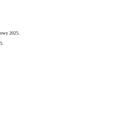
towy 2025.
5.