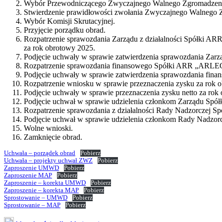
Wybór Przewodniczącego Zwyczajnego Walnego Zgromadzen
Stwierdzenie prawidłowości zwołania Zwyczajnego Walnego Z
Wybór Komisji Skrutacyjnej.
Przyjęcie porządku obrad.
Rozpatrzenie sprawozdania Zarządu z działalności Spółki 
za rok obrotowy 2025.
Podjęcie uchwały w sprawie zatwierdzenia sprawozdania Zar
Rozpatrzenie sprawozdania finansowego Spółki ARR „ARLEG
Podjęcie uchwały w sprawie zatwierdzenia sprawozdania fi
Rozpatrzenie wniosku w sprawie przeznaczenia zysku za rok 
Podjęcie uchwały w sprawie przeznaczenia zysku netto za rok
Podjęcie uchwał w sprawie udzielenia członkom Zarządu Spół
Rozpatrzenie sprawozdania z działalności Rady Nadzorczej Sp
Podjęcie uchwał w sprawie udzielenia członkom Rady Nadzor
Wolne wnioski.
Zamknięcie obrad.
Uchwała – porządek obrad
Pobierz
Uchwała – projekty uchwał ZWZ
Pobierz
Zaproszenie UMWD
Pobierz
Zaproszenie MAP
Pobierz
Zaproszenie – korekta UMWD
Pobierz
Zaproszenie – korekta MAP
Pobierz
Sprostowanie – UMWD
Pobierz
Sprostowanie – MAP
Pobierz