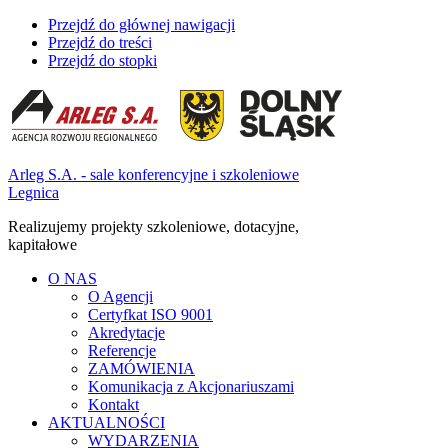
Przejdź do głównej nawigacji
Przejdź do treści
Przejdź do stopki
Arleg S.A. - sale konferencyjne i szkoleniowe
Legnica
Realizujemy projekty szkoleniowe, dotacyjne,
kapitałowe
O NAS
O Agencji
Certyfkat ISO 9001
Akredytacje
Referencje
ZAMÓWIENIA
Komunikacja z Akcjonariuszami
Kontakt
AKTUALNOŚCI
WYDARZENIA