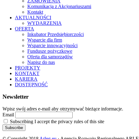
ZAMÓWIENIA
Komunikacja z Akcjonariuszami
Kontakt
AKTUALNOŚCI
WYDARZENIA
OFERTA
Inkubator Przedsiębiorczości
Wsparcie dla firm
Wsparcie innowacyjności
Fundusze pożyczkowe
Oferta dla samorządów
Napisz do nas
PROJEKTY
KONTAKT
KARIERA
DOSTĘPNOŚĆ
Newsletter
Wpisz swój adres e-mail aby otrzymywać bieżące informacje.
Email
Subscribing I accept the privacy rules of this site
© Copyright 2018
Arleg.eu
· Agencja Rozwoju Regionalnego ARLEG 