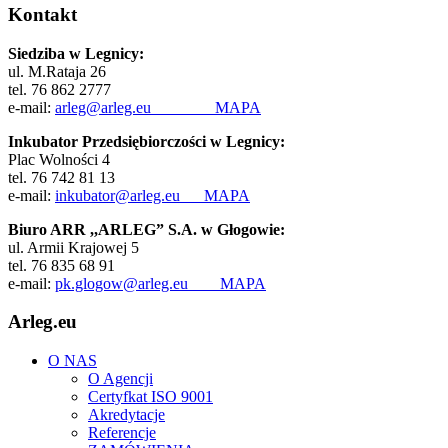
Kontakt
Siedziba w Legnicy:
ul. M.Rataja 26
tel. 76 862 2777
e-mail:
arleg@arleg.eu
MAPA
Inkubator Przedsiębiorczości w Legnicy:
Plac Wolności 4
tel. 76 742 81 13
e-mail:
inkubator@arleg.eu
MAPA
Biuro ARR ,,ARLEG” S.A. w Głogowie:
ul. Armii Krajowej 5
tel. 76 835 68 91
e-mail:
pk.glogow@arleg.eu
MAPA
Arleg.eu
O NAS
O Agencji
Certyfkat ISO 9001
Akredytacje
Referencje