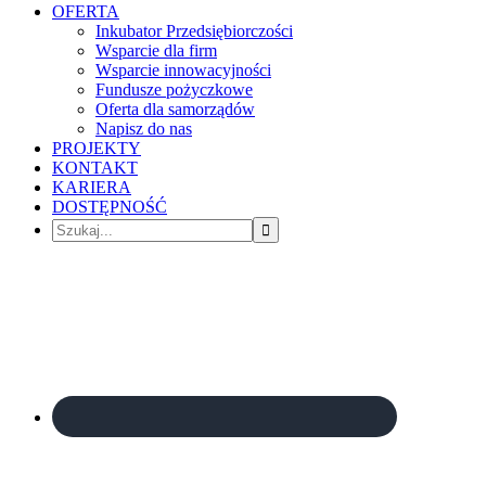
OFERTA
Inkubator Przedsiębiorczości
Wsparcie dla firm
Wsparcie innowacyjności
Fundusze pożyczkowe
Oferta dla samorządów
Napisz do nas
PROJEKTY
KONTAKT
KARIERA
DOSTĘPNOŚĆ
Szukaj...