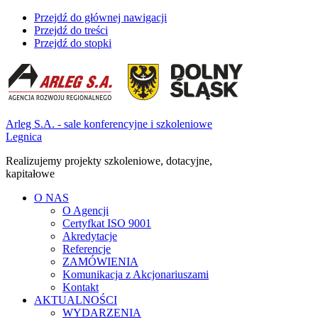
Przejdź do głównej nawigacji
Przejdź do treści
Przejdź do stopki
Arleg S.A. - sale konferencyjne i szkoleniowe
Legnica
Realizujemy projekty szkoleniowe, dotacyjne,
kapitałowe
O NAS
O Agencji
Certyfkat ISO 9001
Akredytacje
Referencje
ZAMÓWIENIA
Komunikacja z Akcjonariuszami
Kontakt
AKTUALNOŚCI
WYDARZENIA