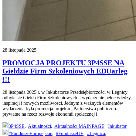
28 listopada 2025
PROMOCJA PROJEKTU 3P4SSE NA
Giełdzie Firm Szkoleniowych EDUarleg
!!!
28 listopada 2025 r. w Inkubatorze Przedsiębiorczości w Legnicy
odbyła się Giełda Firm Szkoleniowych – wydarzenie pełne wiedzy,
inspiracji i nowych możliwości. Jednym z ważnych elementów
wydarzenia była promocja projektu „Partnerstwa publiczno-
prywatne na rzecz rozwoju ekonomii społecznej i
3P4SSE
,
Aktualności
,
Aktualności MAINPAGE
,
Inkubator
#FunduszeEuropejskie
,
#FunduszeUE
,
#Legnica
,