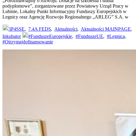
„Porozmawiajmy o rozwoju. Dotacje na szkolenia i studia
podyplomowe”, zorganizowane przez Powiatowy Urząd Pracy w
Lubinie, Lokalny Punkt Informacyjny Funduszy Europejskich w
Legnicy oraz Agencję Rozwoju Regionalnego „ARLEG” S.A. w
3P4SSE
,
7.4A FEDS
,
Aktualności
,
Aktualności MAINPAGE
,
Inkubator
#FunduszeEuropejskie
,
#FunduszeUE
,
#Legnica
,
#Otrzymajdofinansowanie