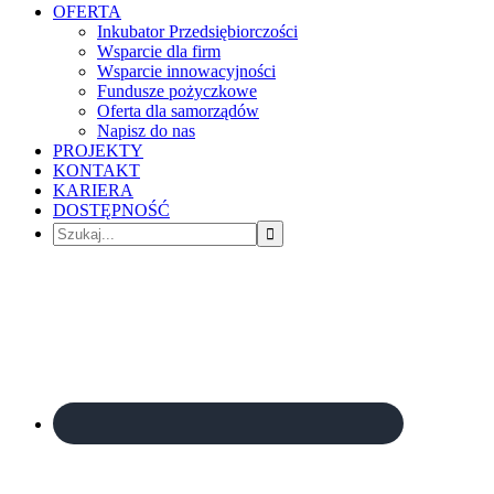
OFERTA
Inkubator Przedsiębiorczości
Wsparcie dla firm
Wsparcie innowacyjności
Fundusze pożyczkowe
Oferta dla samorządów
Napisz do nas
PROJEKTY
KONTAKT
KARIERA
DOSTĘPNOŚĆ
Szukaj...