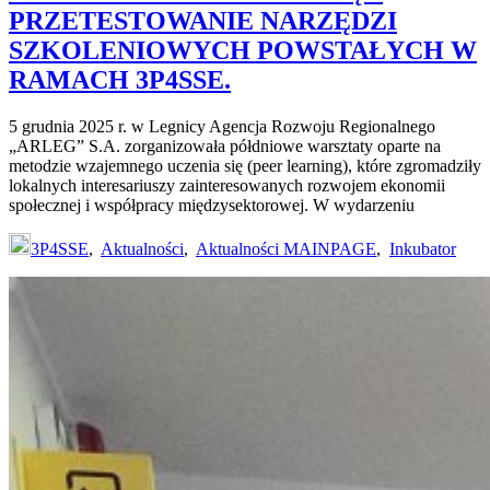
PRZETESTOWANIE NARZĘDZI
SZKOLENIOWYCH POWSTAŁYCH W
RAMACH 3P4SSE.
5 grudnia 2025 r. w Legnicy Agencja Rozwoju Regionalnego
„ARLEG” S.A. zorganizowała półdniowe warsztaty oparte na
metodzie wzajemnego uczenia się (peer learning), które zgromadziły
lokalnych interesariuszy zainteresowanych rozwojem ekonomii
społecznej i współpracy międzysektorowej. W wydarzeniu
3P4SSE
,
Aktualności
,
Aktualności MAINPAGE
,
Inkubator