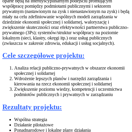
oparte będą na interdyscyplinarnym podejściu promującym
współpracę pomiędzy podmiotami publicznymi i sektorem
prywatnym (nastawionym na zysk i nienastawionym na zysk) i będą
miały na celu zdefiniowanie wspólnych modeli zarządzania w
dziedzinie ekonomii społecznej i solidarnej, waloryzację i
zwiększenie skuteczności oraz efektywności partnerstwa publiczno-
prywatnego (3Ps); systemów/struktur współpracy na poziomie
lokalnym (sieci, klastry, okręgi itp.) oraz usług publicznych
(zwłaszcza w zakresie zdrowia, edukacji i usług socjalnych).
Cele szczegółowe projektu:
Analiza relacji publiczno-prywatnych w obszarze ekonomii
społecznej i solidarnej
Wdrożenie lepszych planów i narzędzi zarządzania i
kierowania na rzecz ekonomii społecznej i solidarnej
Zwiększenie poziomu wiedzy, kompetencji i uczestnictwa
podmiotów publicznych i prywatnych w zarządzaniu
Rezultaty projektu:
Wspólna strategia
Działanie pilotażowe
Ponadnarodowe i lokalne plany działania