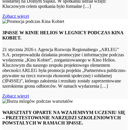
solidarnej na Dolnym Śląsku. W spotkaniu udział wzięli:
Kluczowym celem spotkania było formalne […]
Zobacz więcej
3P4SSE W KINIE HELIOS W LEGNICY PODCZAS KINA
KOBIET.
21 stycznia 2026 r. Agencja Rozwoju Regionalnego „ARLEG”
S.A. przeprowadziła działania promocyjne i informacyjne podczas
wydarzenia „Kino Kobiet”, zorganizowanego w Kino Helios.
Kluczowym dla naszego zespołu projektowego elementem
obecności ARLEG była promocja projektu „Partnerstwa publiczno-
prywatne na rzecz rozwoju ekonomii społecznej i solidarnej
(3P4SSE)”, którego założenia i rezultaty zostały zaprezentowane
szerokiemu gronu odbiorców. W ramach wydarzenia […]
Zobacz więcej
WARSZTATY OPARTE NA WZAJEMNYM UCZENIU SIĘ
– PRZETESTOWANIE NARZĘDZI SZKOLENIOWYCH
POWSTAŁYCH W RAMACH 3P4SSE.