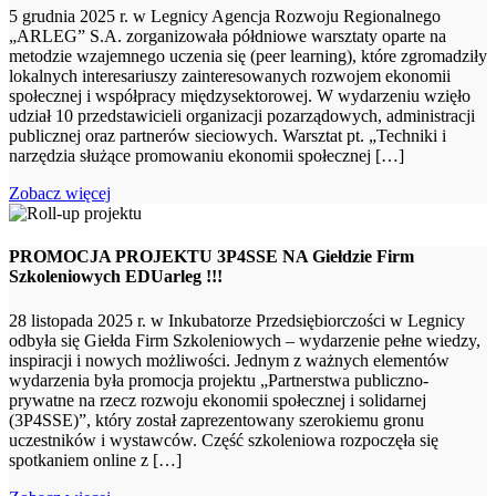
5 grudnia 2025 r. w Legnicy Agencja Rozwoju Regionalnego
„ARLEG” S.A. zorganizowała półdniowe warsztaty oparte na
metodzie wzajemnego uczenia się (peer learning), które zgromadziły
lokalnych interesariuszy zainteresowanych rozwojem ekonomii
społecznej i współpracy międzysektorowej. W wydarzeniu wzięło
udział 10 przedstawicieli organizacji pozarządowych, administracji
publicznej oraz partnerów sieciowych. Warsztat pt. „Techniki i
narzędzia służące promowaniu ekonomii społecznej […]
Zobacz więcej
PROMOCJA PROJEKTU 3P4SSE NA Giełdzie Firm
Szkoleniowych EDUarleg !!!
28 listopada 2025 r. w Inkubatorze Przedsiębiorczości w Legnicy
odbyła się Giełda Firm Szkoleniowych – wydarzenie pełne wiedzy,
inspiracji i nowych możliwości. Jednym z ważnych elementów
wydarzenia była promocja projektu „Partnerstwa publiczno-
prywatne na rzecz rozwoju ekonomii społecznej i solidarnej
(3P4SSE)”, który został zaprezentowany szerokiemu gronu
uczestników i wystawców. Część szkoleniowa rozpoczęła się
spotkaniem online z […]