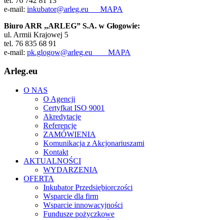
tel. 76 742 81 13
e-mail:
inkubator@arleg.eu
MAPA
Biuro ARR ,,ARLEG” S.A. w Głogowie:
ul. Armii Krajowej 5
tel. 76 835 68 91
e-mail:
pk.glogow@arleg.eu
MAPA
Arleg.eu
O NAS
O Agencji
Certyfkat ISO 9001
Akredytacje
Referencje
ZAMÓWIENIA
Komunikacja z Akcjonariuszami
Kontakt
AKTUALNOŚCI
WYDARZENIA
OFERTA
Inkubator Przedsiębiorczości
Wsparcie dla firm
Wsparcie innowacyjności
Fundusze pożyczkowe