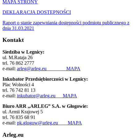
MAPA STRONY
DEKLARACJA DOSTĘPNOŚCI
Raport o stanie zapewniania dostępności podmiotu publicznego z
dnia 31.03.2021
Kontakt
Siedziba w Legnicy:
ul. M.Rataja 26
tel. 76 862 2777
e-mail:
arleg@arleg.eu
MAPA
Inkubator Przedsiębiorczości w Legnicy:
Plac Wolności 4
tel. 76 742 81 13
e-mail:
inkubator@arleg.eu
MAPA
Biuro ARR ,,ARLEG” S.A. w Głogowie:
ul. Armii Krajowej 5
tel. 76 835 68 91
e-mail:
pk.glogow@arleg.eu
MAPA
Arleg.eu