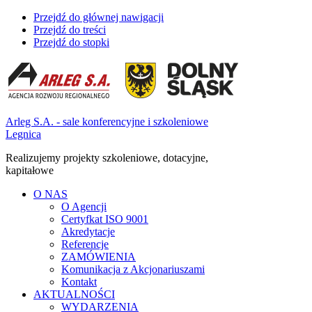
Przejdź do głównej nawigacji
Przejdź do treści
Przejdź do stopki
Arleg S.A. - sale konferencyjne i szkoleniowe
Legnica
Realizujemy projekty szkoleniowe, dotacyjne,
kapitałowe
O NAS
O Agencji
Certyfkat ISO 9001
Akredytacje
Referencje
ZAMÓWIENIA
Komunikacja z Akcjonariuszami
Kontakt
AKTUALNOŚCI
WYDARZENIA