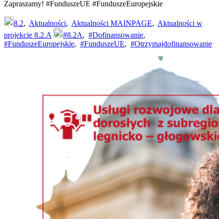
Zapraszamy! #FunduszeUE #FunduszeEuropejskie
8.2
,
Aktualności
,
Aktualności MAINPAGE
,
Aktualności w
projekcie 8.2.A
#8.2A
,
#Dofinansowanie
,
#FunduszeEuropejskie
,
#FunduszeUE
,
#Otrzymajdofinansowanie