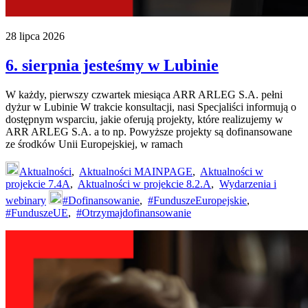
28 lipca 2026
6. sierpnia jesteśmy w Lubinie
W każdy, pierwszy czwartek miesiąca ARR ARLEG S.A. pełni
dyżur w Lubinie W trakcie konsultacji, nasi Specjaliści informują o
dostępnym wsparciu, jakie oferują projekty, które realizujemy w
ARR ARLEG S.A. a to np. Powyższe projekty są dofinansowane
ze środków Unii Europejskiej, w ramach
Aktualności
,
Aktualności MAINPAGE
,
Aktualności w
projekcie 7.4A
,
Aktualności w projekcie 8.2.A
,
Wydarzenia i
webinary
#Dofinansowanie
,
#FunduszeEuropejskie
,
#FunduszeUE
,
#Otrzymajdofinansowanie