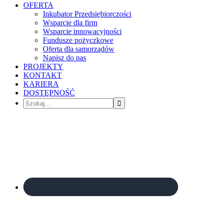
OFERTA
Inkubator Przedsiębiorczości
Wsparcie dla firm
Wsparcie innowacyjności
Fundusze pożyczkowe
Oferta dla samorządów
Napisz do nas
PROJEKTY
KONTAKT
KARIERA
DOSTĘPNOŚĆ
Szukaj...