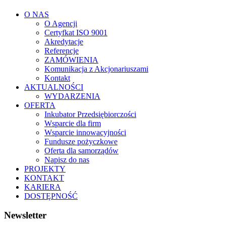
O NAS
O Agencji
Certyfkat ISO 9001
Akredytacje
Referencje
ZAMÓWIENIA
Komunikacja z Akcjonariuszami
Kontakt
AKTUALNOŚCI
WYDARZENIA
OFERTA
Inkubator Przedsiębiorczości
Wsparcie dla firm
Wsparcie innowacyjności
Fundusze pożyczkowe
Oferta dla samorządów
Napisz do nas
PROJEKTY
KONTAKT
KARIERA
DOSTĘPNOŚĆ
Newsletter