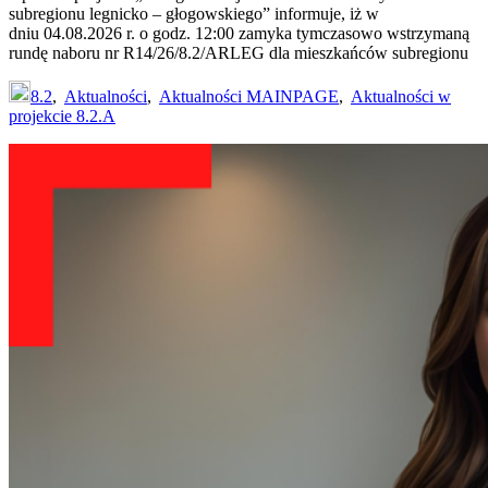
subregionu legnicko – głogowskiego” informuje, iż w
dniu 04.08.2026 r. o godz. 12:00 zamyka tymczasowo wstrzymaną
rundę naboru nr R14/26/8.2/ARLEG dla mieszkańców subregionu
8.2
,
Aktualności
,
Aktualności MAINPAGE
,
Aktualności w
projekcie 8.2.A