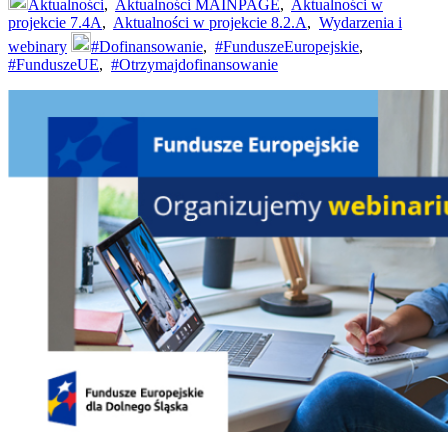
Aktualności
,
Aktualności MAINPAGE
,
Aktualności w
projekcie 7.4A
,
Aktualności w projekcie 8.2.A
,
Wydarzenia i
webinary
#Dofinansowanie
,
#FunduszeEuropejskie
,
#FunduszeUE
,
#Otrzymajdofinansowanie