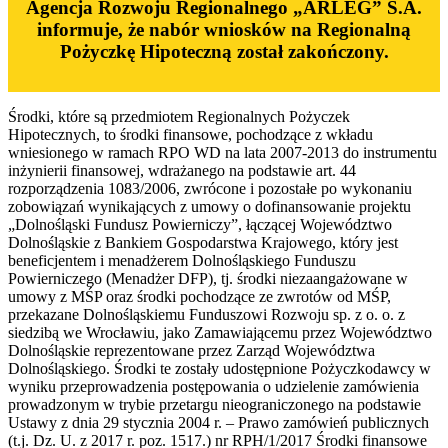
Agencja Rozwoju Regionalnego „ARLEG” S.A.
informuje, że nabór wniosków na Regionalną
Pożyczkę Hipoteczną został zakończony.
Środki, które są przedmiotem Regionalnych Pożyczek
Hipotecznych, to środki finansowe, pochodzące z wkładu
wniesionego w ramach RPO WD na lata 2007-2013 do instrumentu
inżynierii finansowej, wdrażanego na podstawie art. 44
rozporządzenia 1083/2006, zwrócone i pozostałe po wykonaniu
zobowiązań wynikających z umowy o dofinansowanie projektu
„Dolnośląski Fundusz Powierniczy”, łączącej Województwo
Dolnośląskie z Bankiem Gospodarstwa Krajowego, który jest
beneficjentem i menadżerem Dolnośląskiego Funduszu
Powierniczego (Menadżer DFP), tj. środki niezaangażowane w
umowy z MŚP oraz środki pochodzące ze zwrotów od MŚP,
przekazane Dolnośląskiemu Funduszowi Rozwoju sp. z o. o. z
siedzibą we Wrocławiu, jako Zamawiającemu przez Województwo
Dolnośląskie reprezentowane przez Zarząd Województwa
Dolnośląskiego. Środki te zostały udostępnione Pożyczkodawcy w
wyniku przeprowadzenia postępowania o udzielenie zamówienia
prowadzonym w trybie przetargu nieograniczonego na podstawie
Ustawy z dnia 29 stycznia 2004 r. – Prawo zamówień publicznych
(t.j. Dz. U. z 2017 r. poz. 1517.) nr RPH/1/2017 Środki finansowe