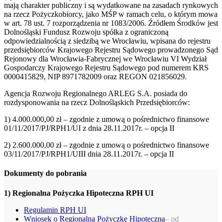
mają charakter publiczny i są wydatkowane na zasadach rynkowych
na rzecz Pożyczkobiorcy, jako MŚP w ramach celu, o którym mowa
w art. 78 ust. 7 rozporządzenia nr 1083/2006. Źródłem Środków jest
Dolnośląski Fundusz Rozwoju spółka z ograniczoną
odpowiedzialnością z siedzibą we Wrocławiu, wpisana do rejestru
przedsiębiorców Krajowego Rejestru Sądowego prowadzonego Sąd
Rejonowy dla Wrocławia-Fabrycznej we Wrocławiu VI Wydział
Gospodarczy Krajowego Rejestru Sądowego pod numerem KRS
0000415829, NIP 8971782009 oraz REGON 021856029.
Agencja Rozwoju Regionalnego ARLEG S.A. posiada do
rozdysponowania na rzecz Dolnośląskich Przedsiębiorców:
1) 4.000.000,00 zł – zgodnie z umową o pośrednictwo finansowe
01/11/2017/PJ/RPH1/UI z dnia 28.11.2017r. – opcja II
2) 2.600.000,00 zł – zgodnie z umową o pośrednictwo finansowe
03/11/2017/PJ/RPH1/UIII dnia 28.11.2017r. – opcja II
Dokumenty do pobrania
1) Regionalna Pożyczka Hipoteczna RPH UI
Regulamin RPH UI
Wniosek o Regionalną Pożyczkę Hipoteczną
– od