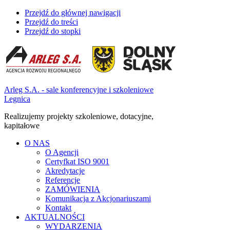
Przejdź do głównej nawigacji
Przejdź do treści
Przejdź do stopki
Arleg S.A. - sale konferencyjne i szkoleniowe
Legnica
Realizujemy projekty szkoleniowe, dotacyjne,
kapitałowe
O NAS
O Agencji
Certyfkat ISO 9001
Akredytacje
Referencje
ZAMÓWIENIA
Komunikacja z Akcjonariuszami
Kontakt
AKTUALNOŚCI
WYDARZENIA