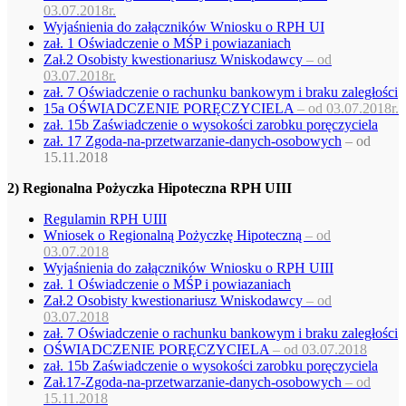
03.07.2018r.
Wyjaśnienia do załączników Wniosku o RPH UI
zał. 1 Oświadczenie o MŚP i powiazaniach
Zał.2 Osobisty kwestionariusz Wniskodawcy
– od
03.07.2018r.
zał. 7 Oświadczenie o rachunku bankowym i braku zaległości
15a OŚWIADCZENIE PORĘCZYCIELA
– od 03.07.2018r.
zał. 15b Zaświadczenie o wysokości zarobku poręczyciela
zał. 17
Zgoda-na-przet
warzanie-danych-osobowych
– od
15.11.2018
2) Regionalna Pożyczka Hipoteczna RPH UIII
Regulamin RPH UIII
Wniosek o Regionalną Pożyczkę Hipoteczną
– od
03.07.2018
Wyjaśnienia do załączników Wniosku o RPH UIII
zał. 1 Oświadczenie o MŚP i powiazaniach
Zał.2 Osobisty kwestionariusz Wniskodawcy
– od
03.07.2018
zał. 7 Oświadczenie o rachunku bankowym i braku zaległości
OŚWIADCZENIE PORĘCZYCIELA
– od 03.07.2018
zał. 15b Zaświadczenie o wysokości zarobku poręczyciela
Zał.17-Zgoda-na-przetwarzanie-danych-osobowych
– od
15.11.2018