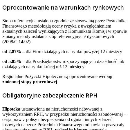
Oprocentowanie na warunkach rynkowych
Stopa referencyjna ustalona zgodnie ze stosowaną przez Pośrednika
Finansowego metodologią oceny ryzyka z uwzględnieniem
aktualnych zaleceń wynikających z Komunikatu Komisji w sprawie
zmiany metody ustalania stóp referencyjnych/ dyskontowych
(2008/C 14/02).
od 2,87% –
dla Firm działających na rynku powyżej 12 miesięcy
od 5,85%
– dla Przedsiębiorstw rozpoczynających działalność lub
działających na rynku krócej niż 12 miesięcy
Regionalne Pożyczki Hipoteczne są oprocentowane według
zmiennej stopy procentowej
.
Obligatoryjne zabezpieczenie RPH
Hipoteka
ustanowiona na nieruchomości nabywanej z
wykorzystaniem RPH, w przypadku nieruchomości zabudowanej –
cesja praw z polisy ubezpieczenia od ognia i innych zdarzeń
losowych na rzecz Pośrednika Finansowego odnawiana przez cały
okres trwania umowy RPH,
weksel in blanco
, pozostałe