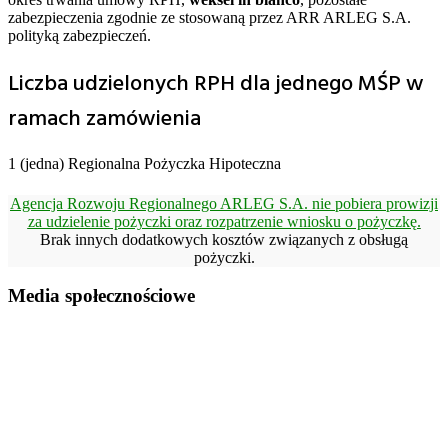
zabezpieczenia zgodnie ze stosowaną przez ARR ARLEG S.A.
polityką zabezpieczeń.
Liczba udzielonych RPH dla jednego MŚP w
ramach zamówienia
1 (jedna) Regionalna Pożyczka Hipoteczna
Agencja Rozwoju Regionalnego ARLEG S.A. nie pobiera prowizji
za udzielenie pożyczki oraz rozpatrzenie wniosku o pożyczkę.
Brak innych dodatkowych kosztów związanych z obsługą
pożyczki.
Footer
Media społecznościowe