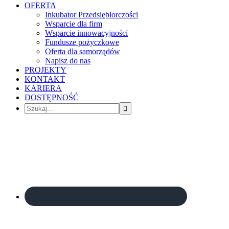
OFERTA
Inkubator Przedsiębiorczości
Wsparcie dla firm
Wsparcie innowacyjności
Fundusze pożyczkowe
Oferta dla samorządów
Napisz do nas
PROJEKTY
KONTAKT
KARIERA
DOSTĘPNOŚĆ
Szukaj...