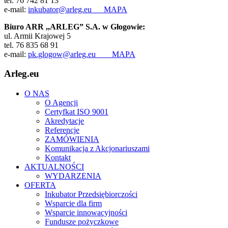
tel. 76 742 81 13
e-mail:
inkubator@arleg.eu
MAPA
Biuro ARR ,,ARLEG” S.A. w Głogowie:
ul. Armii Krajowej 5
tel. 76 835 68 91
e-mail:
pk.glogow@arleg.eu
MAPA
Arleg.eu
O NAS
O Agencji
Certyfkat ISO 9001
Akredytacje
Referencje
ZAMÓWIENIA
Komunikacja z Akcjonariuszami
Kontakt
AKTUALNOŚCI
WYDARZENIA
OFERTA
Inkubator Przedsiębiorczości
Wsparcie dla firm
Wsparcie innowacyjności
Fundusze pożyczkowe