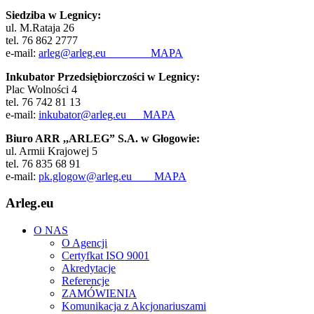
Siedziba w Legnicy:
ul. M.Rataja 26
tel. 76 862 2777
e-mail:
arleg@arleg.eu
MAPA
Inkubator Przedsiębiorczości w Legnicy:
Plac Wolności 4
tel. 76 742 81 13
e-mail:
inkubator@arleg.eu
MAPA
Biuro ARR ,,ARLEG” S.A. w Głogowie:
ul. Armii Krajowej 5
tel. 76 835 68 91
e-mail:
pk.glogow@arleg.eu
MAPA
Arleg.eu
O NAS
O Agencji
Certyfkat ISO 9001
Akredytacje
Referencje
ZAMÓWIENIA
Komunikacja z Akcjonariuszami