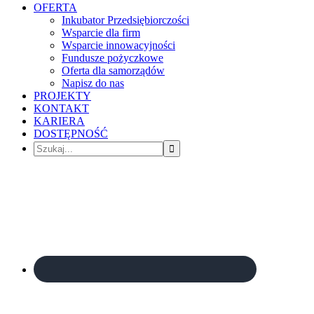
OFERTA
Inkubator Przedsiębiorczości
Wsparcie dla firm
Wsparcie innowacyjności
Fundusze pożyczkowe
Oferta dla samorządów
Napisz do nas
PROJEKTY
KONTAKT
KARIERA
DOSTĘPNOŚĆ
Szukaj...