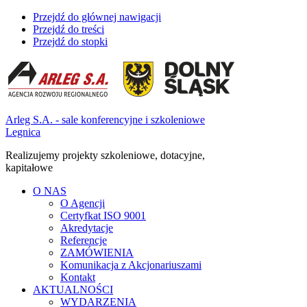
Przejdź do głównej nawigacji
Przejdź do treści
Przejdź do stopki
Arleg S.A. - sale konferencyjne i szkoleniowe
Legnica
Realizujemy projekty szkoleniowe, dotacyjne,
kapitałowe
O NAS
O Agencji
Certyfkat ISO 9001
Akredytacje
Referencje
ZAMÓWIENIA
Komunikacja z Akcjonariuszami
Kontakt
AKTUALNOŚCI
WYDARZENIA