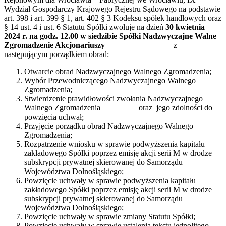
Wydział Gospodarczy Krajowego Rejestru Sądowego na podstawie
art. 398 i art. 399 § 1, art. 402 § 3 Kodeksu spółek handlowych oraz
§ 14 ust. 4 i ust. 6 Statutu Spółki zwołuje na dzień
30 kwietnia
2024 r. na godz. 12.00 w siedzibie Spółki Nadzwyczajne Walne
Zgromadzenie Akcjonariuszy
z
następującym porządkiem obrad:
Otwarcie obrad Nadzwyczajnego Walnego Zgromadzenia;
Wybór Przewodniczącego Nadzwyczajnego Walnego
Zgromadzenia;
Stwierdzenie prawidłowości zwołania Nadzwyczajnego
Walnego Zgromadzenia oraz jego zdolności do
powzięcia uchwał;
Przyjęcie porządku obrad Nadzwyczajnego Walnego
Zgromadzenia;
Rozpatrzenie wniosku w sprawie podwyższenia kapitału
zakładowego Spółki poprzez emisję akcji serii M w drodze
subskrypcji prywatnej skierowanej do Samorządu
Województwa Dolnośląskiego;
Powzięcie uchwały w sprawie podwyższenia kapitału
zakładowego Spółki poprzez emisję akcji serii M w drodze
subskrypcji prywatnej skierowanej do Samorządu
Województwa Dolnośląskiego;
Powzięcie uchwały w sprawie zmiany Statutu Spółki;
Powzięcie uchwały w sprawie ustalenia tekstu jednolitego