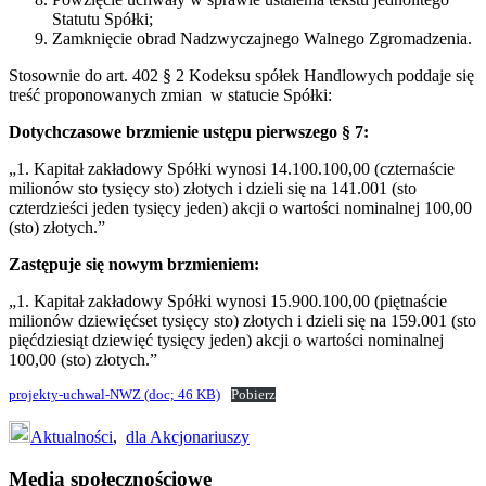
Statutu Spółki;
Zamknięcie obrad Nadzwyczajnego Walnego Zgromadzenia.
Stosownie do art. 402 § 2 Kodeksu spółek Handlowych poddaje się
treść proponowanych zmian w statucie Spółki:
Dotychczasowe brzmienie ustępu pierwszego
§ 7:
„1. Kapitał zakładowy Spółki wynosi 14.100.100,00 (czternaście
milionów sto tysięcy sto) złotych i dzieli się na 141.001 (sto
czterdzieści jeden tysięcy jeden) akcji o wartości nominalnej 100,00
(sto) złotych.”
Zastępuje się nowym brzmieniem:
„1. Kapitał zakładowy Spółki wynosi 15.900.100,00 (piętnaście
milionów dziewięćset tysięcy sto) złotych i dzieli się na 159.001 (sto
pięćdziesiąt dziewięć tysięcy jeden) akcji o wartości nominalnej
100,00 (sto) złotych.”
projekty-uchwal-NWZ (doc; 46 KB)
Pobierz
Aktualności
,
dla Akcjonariuszy
Footer
Media społecznościowe