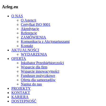
Arleg.eu
O NAS
O Agencji
Certyfkat ISO 9001
Akredytacje
Referencje
ZAMÓWIENIA
Komunikacja z Akcjonariuszami
Kontakt
AKTUALNOŚCI
WYDARZENIA
OFERTA
Inkubator Przedsiębiorczości
Wsparcie dla firm
Wsparcie innowacyjności
Fundusze pożyczkowe
Oferta dla samorządów
Napisz do nas
PROJEKTY
KONTAKT
KARIERA
DOSTĘPNOŚĆ