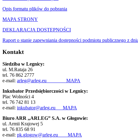
Opis formatu plików do pobrania
MAPA STRONY
DEKLARACJA DOSTĘPNOŚCI
Raport o stanie zapewniania dostępności podmiotu publicznego z dni
Kontakt
Siedziba w Legnicy:
ul. M.Rataja 26
tel. 76 862 2777
e-mail:
arleg@arleg.eu
MAPA
Inkubator Przedsiębiorczości w Legnicy:
Plac Wolności 4
tel. 76 742 81 13
e-mail:
inkubator@arleg.eu
MAPA
Biuro ARR ,,ARLEG” S.A. w Głogowie:
ul. Armii Krajowej 5
tel. 76 835 68 91
e-mail:
pk.glogow@arleg.eu
MAPA