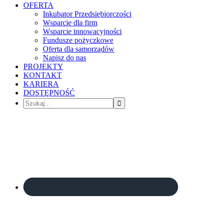
OFERTA
Inkubator Przedsiębiorczości
Wsparcie dla firm
Wsparcie innowacyjności
Fundusze pożyczkowe
Oferta dla samorządów
Napisz do nas
PROJEKTY
KONTAKT
KARIERA
DOSTĘPNOŚĆ
Szukaj...