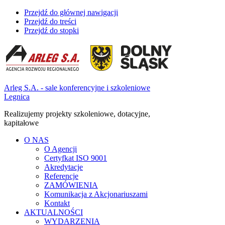
Przejdź do głównej nawigacji
Przejdź do treści
Przejdź do stopki
Arleg S.A. - sale konferencyjne i szkoleniowe
Legnica
Realizujemy projekty szkoleniowe, dotacyjne,
kapitałowe
O NAS
O Agencji
Certyfkat ISO 9001
Akredytacje
Referencje
ZAMÓWIENIA
Komunikacja z Akcjonariuszami
Kontakt
AKTUALNOŚCI
WYDARZENIA