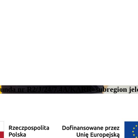
runda nr R2/J/24/7.4A/KARR- subregion jel