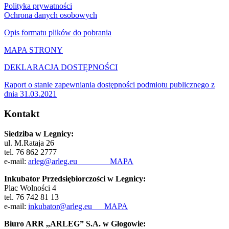
Polityka prywatności
Ochrona danych osobowych
Opis formatu plików do pobrania
MAPA STRONY
DEKLARACJA DOSTĘPNOŚCI
Raport o stanie zapewniania dostępności podmiotu publicznego z
dnia 31.03.2021
Kontakt
Siedziba w Legnicy:
ul. M.Rataja 26
tel. 76 862 2777
e-mail:
arleg@arleg.eu
MAPA
Inkubator Przedsiębiorczości w Legnicy:
Plac Wolności 4
tel. 76 742 81 13
e-mail:
inkubator@arleg.eu
MAPA
Biuro ARR ,,ARLEG” S.A. w Głogowie: