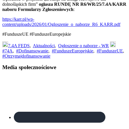
dolnośląskich firm”
ogłasza RUNDĘ NR R6/WR/25/7.4A/KARR
naboru Formularzy Zgłoszeniowych
:
https://karr.pl/wp-
content/uploads/2026/01/Ogloszenie_o_naborze_R6_KARR.pdf
#FunduszeUE #FunduszeEuropejskie
7.4A FEDS
,
Aktualności
,
Ogłoszenie o naborze - WR
#74A
,
#Dofinansowanie
,
#FunduszeEuropejskie
,
#FunduszeUE
,
#Otrzymajdofinansowanie
Footer
Media społecznościowe