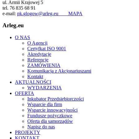
ul. Armii Krajowej 5
tel. 76 835 68 91
e-mail:
pk.glogow@arleg.eu
MAPA
Arleg.eu
O NAS
O Agencji
Certyfkat ISO 9001
Akredytacje
Referencje
ZAMÓWIENIA
Komunikacja z Akcjonariuszami
Kontakt
AKTUALNOŚCI
WYDARZENIA
OFERTA
Inkubator Przedsiębiorczości
Wsparcie dla firm
Wsparcie innowacyjności
Fundusze pożyczkowe
Oferta dla samorządów
Napisz do nas
PROJEKTY
KONTAKT