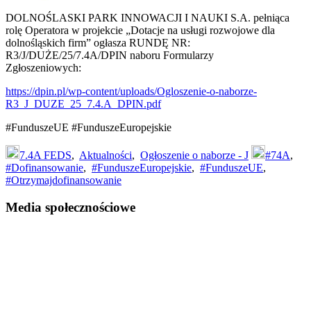
DOLNOŚLASKI PARK INNOWACJI I NAUKI S.A. pełniąca
rolę Operatora w projekcie „Dotacje na usługi rozwojowe dla
dolnośląskich firm” ogłasza RUNDĘ NR:
R3/J/DUŻE/25/7.4A/DPIN naboru Formularzy
Zgłoszeniowych:
https://dpin.pl/wp-content/uploads/Ogloszenie-o-naborze-
R3_J_DUZE_25_7.4.A_DPIN.pdf
#FunduszeUE #FunduszeEuropejskie
7.4A FEDS
,
Aktualności
,
Ogłoszenie o naborze - J
#74A
,
#Dofinansowanie
,
#FunduszeEuropejskie
,
#FunduszeUE
,
#Otrzymajdofinansowanie
Footer
Media społecznościowe