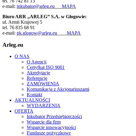
tel. 76 742 81 13
e-mail:
inkubator@arleg.eu
MAPA
Biuro ARR ,,ARLEG” S.A. w Głogowie:
ul. Armii Krajowej 5
tel. 76 835 68 91
e-mail:
pk.glogow@arleg.eu
MAPA
Arleg.eu
O NAS
O Agencji
Certyfkat ISO 9001
Akredytacje
Referencje
ZAMÓWIENIA
Komunikacja z Akcjonariuszami
Kontakt
AKTUALNOŚCI
WYDARZENIA
OFERTA
Inkubator Przedsiębiorczości
Wsparcie dla firm
Wsparcie innowacyjności
Fundusze pożyczkowe