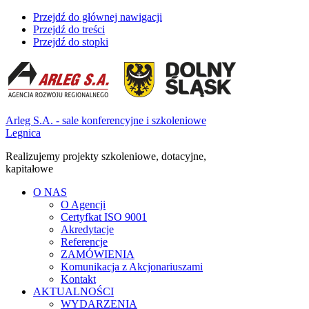
Przejdź do głównej nawigacji
Przejdź do treści
Przejdź do stopki
Arleg S.A. - sale konferencyjne i szkoleniowe
Legnica
Realizujemy projekty szkoleniowe, dotacyjne,
kapitałowe
O NAS
O Agencji
Certyfkat ISO 9001
Akredytacje
Referencje
ZAMÓWIENIA
Komunikacja z Akcjonariuszami
Kontakt
AKTUALNOŚCI
WYDARZENIA