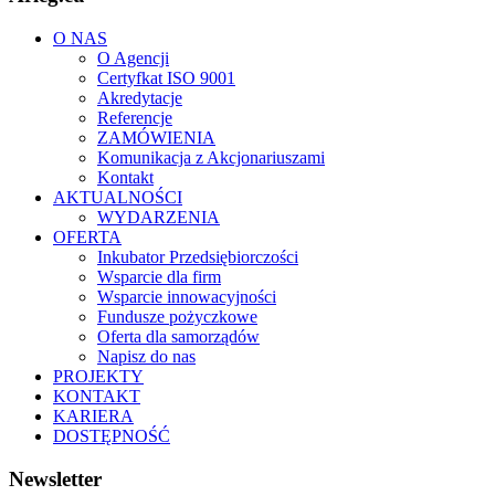
O NAS
O Agencji
Certyfkat ISO 9001
Akredytacje
Referencje
ZAMÓWIENIA
Komunikacja z Akcjonariuszami
Kontakt
AKTUALNOŚCI
WYDARZENIA
OFERTA
Inkubator Przedsiębiorczości
Wsparcie dla firm
Wsparcie innowacyjności
Fundusze pożyczkowe
Oferta dla samorządów
Napisz do nas
PROJEKTY
KONTAKT
KARIERA
DOSTĘPNOŚĆ
Newsletter