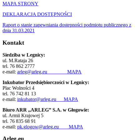
MAPA STRONY
DEKLARACJA DOSTĘPNOŚCI
Raport o stanie zapewniania dostępności podmiotu publicznego z
dnia 31.03.2021
Kontakt
Siedziba w Legnicy:
ul. M.Rataja 26
tel. 76 862 2777
e-mail:
arleg@arleg.eu
MAPA
Inkubator Przedsiębiorczości w Legnicy:
Plac Wolności 4
tel. 76 742 81 13
e-mail:
inkubator@arleg.eu
MAPA
Biuro ARR ,,ARLEG” S.A. w Głogowie:
ul. Armii Krajowej 5
tel. 76 835 68 91
e-mail:
pk.glogow@arleg.eu
MAPA
Arleg.eu