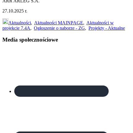
ARR ARLEG S.A.
27.10.2025 r.
Aktualności
,
Aktualności MAINPAGE
,
Aktualności w
projekcie 7.4A
,
Ogłoszenie o naborze - ZG
,
Projekty - Aktualne
Footer
Media społecznościowe