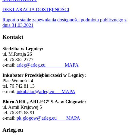
DEKLARACJA DOSTĘPNOŚCI
Raport o stanie zapewniania dostępności podmiotu publicznego z
dnia 31.03.2021
Kontakt
Siedziba w Legnicy:
ul. M.Rataja 26
tel. 76 862 2777
e-mail:
arleg@arleg.eu
MAPA
Inkubator Przedsiębiorczości w Legnicy:
Plac Wolności 4
tel. 76 742 81 13
e-mail:
inkubator@arleg.eu
MAPA
Biuro ARR ,,ARLEG” S.A. w Głogowie:
ul. Armii Krajowej 5
tel. 76 835 68 91
e-mail:
pk.glogow@arleg.eu
MAPA
Arleg.eu