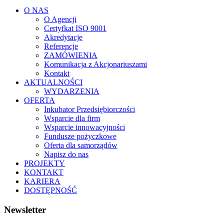
O NAS
O Agencji
Certyfkat ISO 9001
Akredytacje
Referencje
ZAMÓWIENIA
Komunikacja z Akcjonariuszami
Kontakt
AKTUALNOŚCI
WYDARZENIA
OFERTA
Inkubator Przedsiębiorczości
Wsparcie dla firm
Wsparcie innowacyjności
Fundusze pożyczkowe
Oferta dla samorządów
Napisz do nas
PROJEKTY
KONTAKT
KARIERA
DOSTĘPNOŚĆ
Newsletter