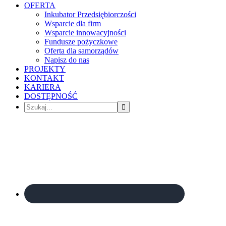
OFERTA
Inkubator Przedsiębiorczości
Wsparcie dla firm
Wsparcie innowacyjności
Fundusze pożyczkowe
Oferta dla samorządów
Napisz do nas
PROJEKTY
KONTAKT
KARIERA
DOSTĘPNOŚĆ
Szukaj...