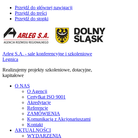
Przejdź do głównej nawigacji
Przejdź do treści
Przejdź do stopki
Arleg S.A. - sale konferencyjne i szkoleniowe
Legnica
Realizujemy projekty szkoleniowe, dotacyjne,
kapitałowe
O NAS
O Agencji
Certyfkat ISO 9001
Akredytacje
Referencje
ZAMÓWIENIA
Komunikacja z Akcjonariuszami
Kontakt
AKTUALNOŚCI
WYDARZENIA