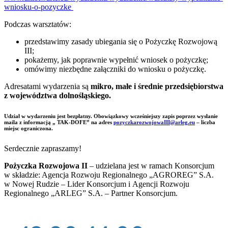
wniosku-o-pozyczke
Podczas warsztatów:
przedstawimy zasady ubiegania się o Pożyczkę Rozwojową
III;
pokażemy, jak poprawnie wypełnić wniosek o pożyczkę;
omówimy niezbędne załączniki do wniosku o pożyczkę.
Adresatami wydarzenia są
mikro, małe i średnie przedsiębiorstwa
z województwa dolnośląskiego.
Udział w wydarzeniu jest
bezpłatny
. Obowiązkowy wcześniejszy zapis poprzez wysłanie
maila z informacją „ TAK-DOFE” na adres
pozyczkarozwojowaIII@arleg.eu
– liczba
miejsc ograniczona.
Serdecznie zapraszamy!
Pożyczka Rozwojowa II
– udzielana jest w ramach Konsorcjum
w składzie: Agencja Rozwoju Regionalnego „AGROREG” S.A.
w Nowej Rudzie – Lider Konsorcjum i Agencji Rozwoju
Regionalnego „ARLEG” S.A. – Partner Konsorcjum.