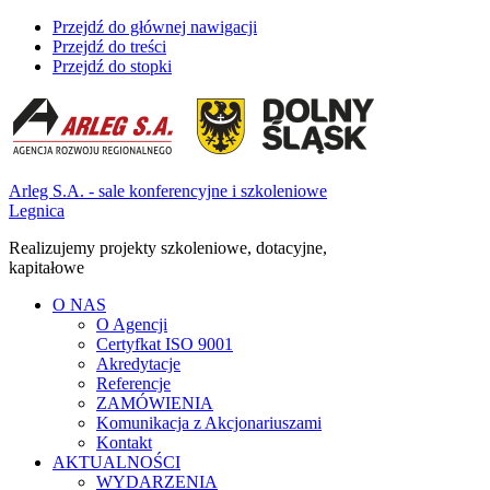
Przejdź do głównej nawigacji
Przejdź do treści
Przejdź do stopki
Arleg S.A. - sale konferencyjne i szkoleniowe
Legnica
Realizujemy projekty szkoleniowe, dotacyjne,
kapitałowe
O NAS
O Agencji
Certyfkat ISO 9001
Akredytacje
Referencje
ZAMÓWIENIA
Komunikacja z Akcjonariuszami
Kontakt
AKTUALNOŚCI
WYDARZENIA