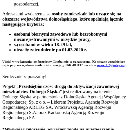
gospodarczej.
Adresatami wydarzenia są
osoby zamieszkałe lub uczące się na
obszarze województwa dolnośląskiego, które spełniają łącznie
następujące kryteria:
osobami biernymi zawodowo lub bezrobotnymi
niezarejestrowanymi w urzędzie pracy,
są osobami w wieku 18-29 lat,
utraciły zatrudnienie po 01.03.2020 r.
Udział w wydarzeniu jest bezpłatny. Liczba miejsc ograniczona. Konieczne wcześniejsze
zapis poprzez wysłanie maila z informacją „ TAK-DOFE” na adres
power1.2@arleg.eu
.
Serdecznie zapraszamy!
Projekt „
Przedsiębiorczość drogą do aktywizacji zawodowej
mieszkańców Dolnego Śląska
” jest realizowany na terenie
Dolnego Śląska w partnerstwie z Dolnośląska Agencją Współpracy
Gospodarczej Sp. z o.o. – Liderem Projektu, Agencją Rozwoju
Regionalnego ARLEG SA, Wrocławską Agencją Rozwoju
Regionalnego S.A. oraz Karkonoską Agencją Rozwoju
Regionalnego SA.
*Wysyłając zgłoszenie, wyrażasz zgodę na przetwarzanie