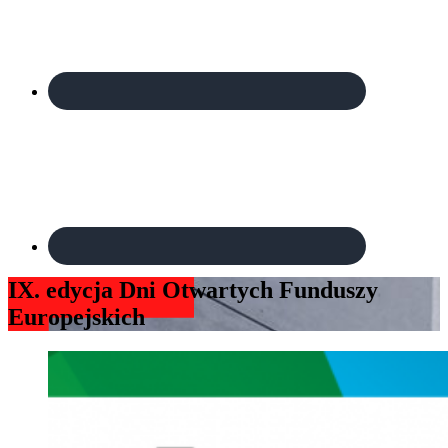
IX. edycja Dni Otwartych Funduszy
Europejskich