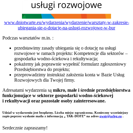
www.dniotwarte.eu/wydarzenia/wydarzenie/warsztaty-w-zakresie-
ubiegania-sie-o-dotacje-na-uslugi-rozwojowe-w-bur
Podczas warsztatów m.in. :
przedstawimy zasady ubiegania się o dotację na usługi
rozwojowe w ramach projektu: Kompetencje dla sektorów –
gospodarka wodno-ściekowa i rekultywacja;
pokażemy jak poprawnie wypełnić formularz zgłoszeniowy
Przedsiębiorstwa do projektu;
przeprowadzimy instruktaż założenia konta w Bazie Usług
Rozwojowych dla Twojej firmy.
Adresatami wydarzenia są
mikro, małe i średnie przedsiębiorstwa
funkcjonujące w sektorze gospodarki wodno-ściekowej
i rekultywacji oraz pozostałe osoby zainteresowane.
Udział w wydarzeniu jest bezpłatny. Liczba miejsc ograniczona. Konieczny wcześniejszy
zapis poprzez wysłanie maila z informacją „ TAK-DOFE” na adres
gwsir@arleg.eu
.
Serdecznie zapraszamy!