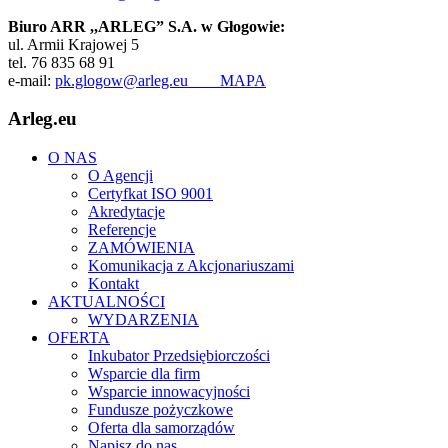
Biuro ARR ,,ARLEG” S.A. w Głogowie:
ul. Armii Krajowej 5
tel. 76 835 68 91
e-mail:
pk.glogow@arleg.eu
MAPA
Arleg.eu
O NAS
O Agencji
Certyfkat ISO 9001
Akredytacje
Referencje
ZAMÓWIENIA
Komunikacja z Akcjonariuszami
Kontakt
AKTUALNOŚCI
WYDARZENIA
OFERTA
Inkubator Przedsiębiorczości
Wsparcie dla firm
Wsparcie innowacyjności
Fundusze pożyczkowe
Oferta dla samorządów
Napisz do nas