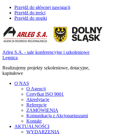
Przejdź do głównej nawigacji
Przejdź do treści
Przejdź do stopki
Arleg S.A. - sale konferencyjne i szkoleniowe
Legnica
Realizujemy projekty szkoleniowe, dotacyjne,
kapitałowe
O NAS
O Agencji
Certyfkat ISO 9001
Akredytacje
Referencje
ZAMÓWIENIA
Komunikacja z Akcjonariuszami
Kontakt
AKTUALNOŚCI
WYDARZENIA