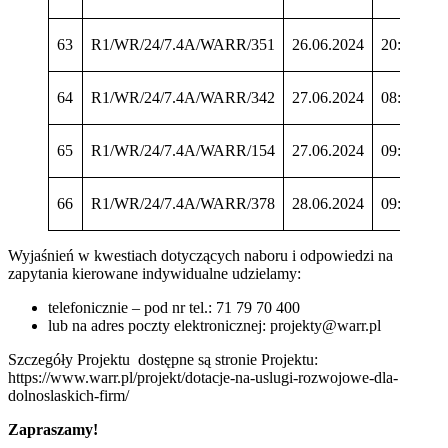
63
R1/WR/24/7.4A/WARR/351
26.06.2024
20:08:38
64
R1/WR/24/7.4A/WARR/342
27.06.2024
08:32:31
65
R1/WR/24/7.4A/WARR/154
27.06.2024
09:57:54
66
R1/WR/24/7.4A/WARR/378
28.06.2024
09:51:23
Wyjaśnień w kwestiach dotyczących naboru i odpowiedzi na
zapytania kierowane indywidualne udzielamy:
telefonicznie – pod nr tel.: 71 79 70 400
lub na adres poczty elektronicznej: projekty@warr.pl
Szczegóły Projektu dostępne są stronie Projektu:
https://www.warr.pl/projekt/dotacje-na-uslugi-rozwojowe-dla-
dolnoslaskich-firm/
Zapraszamy!