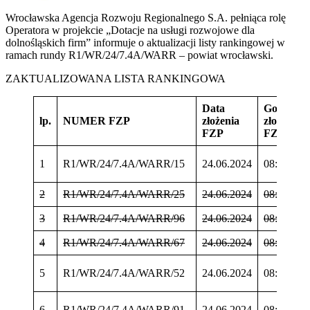
Wrocławska Agencja Rozwoju Regionalnego S.A. pełniąca rolę
Operatora w projekcie „Dotacje na usługi rozwojowe dla
dolnośląskich firm” informuje o aktualizacji listy rankingowej w
ramach rundy R1/WR/24/7.4A/WARR – powiat wrocławski.
ZAKTUALIZOWANA LISTA RANKINGOWA
Data
Godzina
lp.
NUMER FZP
złożenia
złożenia
FZP
FZP
1
R1/WR/24/7.4A/WARR/15
24.06.2024
08:08:45
2
R1/WR/24/7.4A/WARR/25
24.06.2024
08:11:19
3
R1/WR/24/7.4A/WARR/96
24.06.2024
08:13:59
4
R1/WR/24/7.4A/WARR/67
24.06.2024
08:14:55
5
R1/WR/24/7.4A/WARR/52
24.06.2024
08:15:51
6
R1/WR/24/7.4A/WARR/91
24.06.2024
08:18:10