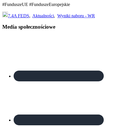
#FunduszeUE #FunduszeEuropejskie
7.4A FEDS
,
Aktualności
,
Wyniki naboru - WR
Footer
Media społecznościowe