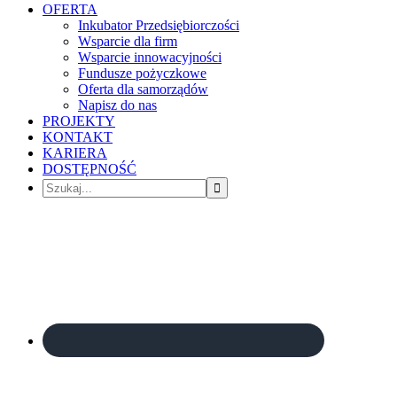
OFERTA
Inkubator Przedsiębiorczości
Wsparcie dla firm
Wsparcie innowacyjności
Fundusze pożyczkowe
Oferta dla samorządów
Napisz do nas
PROJEKTY
KONTAKT
KARIERA
DOSTĘPNOŚĆ
Szukaj...