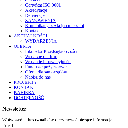
Certyfkat ISO 9001
Akredytacje
Referencje
ZAMÓWIENIA
Komunikacja z Akcjonariuszami
Kontakt
AKTUALNOŚCI
WYDARZENIA
OFERTA
Inkubator Przedsiębiorczości
Wsparcie dla firm
Wsparcie innowacyjności
Fundusze pożyczkowe
Oferta dla samorządów
Napisz do nas
PROJEKTY
KONTAKT
KARIERA
DOSTĘPNOŚĆ
Newsletter
Wpisz swój adres e-mail aby otrzymywać bieżące informacje.
Email