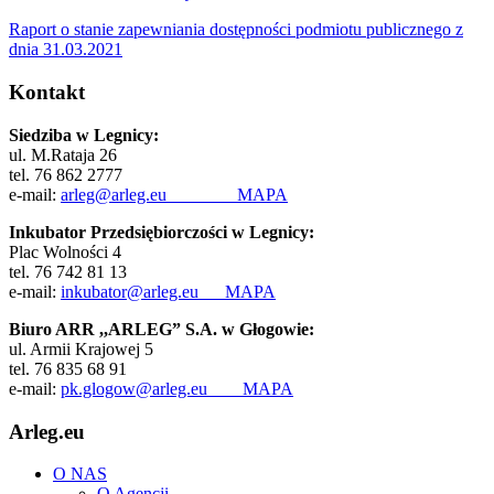
Raport o stanie zapewniania dostępności podmiotu publicznego z
dnia 31.03.2021
Kontakt
Siedziba w Legnicy:
ul. M.Rataja 26
tel. 76 862 2777
e-mail:
arleg@arleg.eu
MAPA
Inkubator Przedsiębiorczości w Legnicy:
Plac Wolności 4
tel. 76 742 81 13
e-mail:
inkubator@arleg.eu
MAPA
Biuro ARR ,,ARLEG” S.A. w Głogowie:
ul. Armii Krajowej 5
tel. 76 835 68 91
e-mail:
pk.glogow@arleg.eu
MAPA
Arleg.eu
O NAS
O Agencji