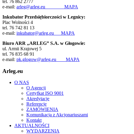
tel. 76 862 2777
e-mail:
arleg@arleg.eu
MAPA
Inkubator Przedsiębiorczości w Legnicy:
Plac Wolności 4
tel. 76 742 81 13
e-mail:
inkubator@arleg.eu
MAPA
Biuro ARR ,,ARLEG” S.A. w Głogowie:
ul. Armii Krajowej 5
tel. 76 835 68 91
e-mail:
pk.glogow@arleg.eu
MAPA
Arleg.eu
O NAS
O Agencji
Certyfkat ISO 9001
Akredytacje
Referencje
ZAMÓWIENIA
Komunikacja z Akcjonariuszami
Kontakt
AKTUALNOŚCI
WYDARZENIA