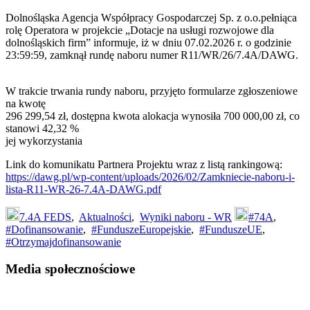
Dolnośląska Agencja Współpracy Gospodarczej Sp. z o.o.pełniąca
rolę Operatora w projekcie „Dotacje na usługi rozwojowe dla
dolnośląskich firm” informuje, iż w dniu 07.02.2026 r. o godzinie
23:59:59, zamknął rundę naboru numer R11/WR/26/7.4A/DAWG.
W trakcie trwania rundy naboru, przyjęto formularze zgłoszeniowe
na kwotę
296 299,54 zł, dostępna kwota alokacja wynosiła 700 000,00 zł, co
stanowi 42,32 %
jej wykorzystania
Link do komunikatu Partnera Projektu wraz z listą rankingową:
https://dawg.pl/wp-content/uploads/2026/02/Zamkniecie-naboru-i-
lista-R11-WR-26-7.4A-DAWG.pdf
7.4A FEDS
,
Aktualności
,
Wyniki naboru - WR
#74A
,
#Dofinansowanie
,
#FunduszeEuropejskie
,
#FunduszeUE
,
#Otrzymajdofinansowanie
Footer
Media społecznościowe