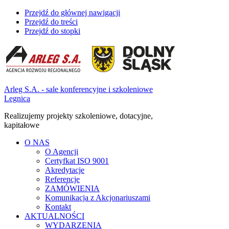
Przejdź do głównej nawigacji
Przejdź do treści
Przejdź do stopki
Arleg S.A. - sale konferencyjne i szkoleniowe
Legnica
Realizujemy projekty szkoleniowe, dotacyjne,
kapitałowe
O NAS
O Agencji
Certyfkat ISO 9001
Akredytacje
Referencje
ZAMÓWIENIA
Komunikacja z Akcjonariuszami
Kontakt
AKTUALNOŚCI
WYDARZENIA