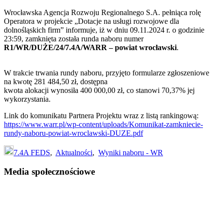
Wrocławska Agencja Rozwoju Regionalnego S.A. pełniąca rolę
Operatora w projekcie „Dotacje na usługi rozwojowe dla
dolnośląskich firm” informuje, iż w dniu 09.11.2024 r. o godzinie
23:59, zamknięta została runda naboru numer
R1/WR/DUŻE/24/7.4A/WARR – powiat wrocławski
.
W trakcie trwania rundy naboru, przyjęto formularze zgłoszeniowe
na kwotę 281 484,50 zł, dostępna
kwota alokacji wynosiła 400 000,00 zł, co stanowi 70,37% jej
wykorzystania.
Link do komunikatu Partnera Projektu wraz z listą rankingową:
https://www.warr.pl/wp-content/uploads/Komunikat-zamkniecie-
rundy-naboru-powiat-wroclawski-DUZE.pdf
7.4A FEDS
,
Aktualności
,
Wyniki naboru - WR
Footer
Media społecznościowe