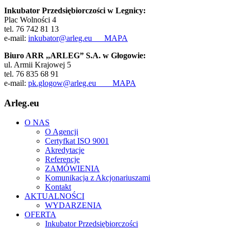
Inkubator Przedsiębiorczości w Legnicy:
Plac Wolności 4
tel. 76 742 81 13
e-mail:
inkubator@arleg.eu
MAPA
Biuro ARR ,,ARLEG” S.A. w Głogowie:
ul. Armii Krajowej 5
tel. 76 835 68 91
e-mail:
pk.glogow@arleg.eu
MAPA
Arleg.eu
O NAS
O Agencji
Certyfkat ISO 9001
Akredytacje
Referencje
ZAMÓWIENIA
Komunikacja z Akcjonariuszami
Kontakt
AKTUALNOŚCI
WYDARZENIA
OFERTA
Inkubator Przedsiębiorczości