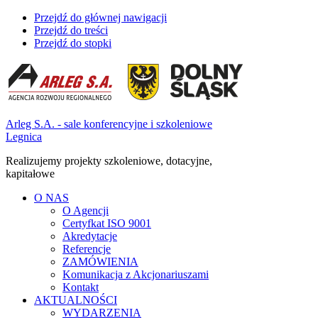
Przejdź do głównej nawigacji
Przejdź do treści
Przejdź do stopki
Arleg S.A. - sale konferencyjne i szkoleniowe
Legnica
Realizujemy projekty szkoleniowe, dotacyjne,
kapitałowe
O NAS
O Agencji
Certyfkat ISO 9001
Akredytacje
Referencje
ZAMÓWIENIA
Komunikacja z Akcjonariuszami
Kontakt
AKTUALNOŚCI
WYDARZENIA