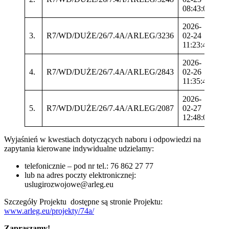
08:43:01
2026-
3.
R7/WD/DUŻE/26/7.4A/ARLEG/3236
02-24
3 
11:23:48
2026-
4.
R7/WD/DUŻE/26/7.4A/ARLEG/2843
02-26
10
11:35:49
2026-
5.
R7/WD/DUŻE/26/7.4A/ARLEG/2087
02-27
33
12:48:04
Wyjaśnień w kwestiach dotyczących naboru i odpowiedzi na
zapytania kierowane indywidualne udzielamy:
telefonicznie – pod nr tel.: 76 862 27 77
lub na adres poczty elektronicznej:
uslugirozwojowe@arleg.eu
Szczegóły Projektu dostępne są stronie Projektu:
www.arleg.eu/projekty/74a/
Zapraszamy!