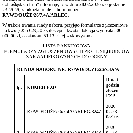
dolnośląskich firm” informuje, iż w dniu 28.02.2026 r. o godzinie
23:59:59, zamknęła rundę naboru numer
R7/WD/DUŻE/26/7.4A/ARLEG
.
W trakcie trwania rundy naboru, przyjęto formularze zgłoszeniowe
na kwotę 255 629,20 zł, dostępna kwota alokacja wynosiła 500
000,00 zł, co stanowi 51,13 % jej wykorzystania.
LISTA RANKINGOWA
FORMULARZY ZGŁOSZENIOWYCH PRZEDSIĘBIORCÓW
ZAKWALIFIKOWANYCH DO OCENY
RUNDA NABORU NR: R7/WD/DUŻE/26/7.4A/ARLEG
Data i
W
godzina
wn
lp.
NUMER FZP
złożenia
kw
FZP
ro
2026-
1.
R7/WD/DUŻE/26/7.4A/ARLEG/3247
02-23
90
08:10:23
2026-
2.
R7/WD/DUŻE/26/7.4A/ARLEG/3248
02-23
28