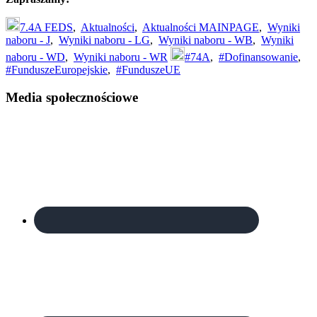
7.4A FEDS
,
Aktualności
,
Aktualności MAINPAGE
,
Wyniki
naboru - J
,
Wyniki naboru - LG
,
Wyniki naboru - WB
,
Wyniki
naboru - WD
,
Wyniki naboru - WR
#74A
,
#Dofinansowanie
,
#FunduszeEuropejskie
,
#FunduszeUE
Footer
Media społecznościowe