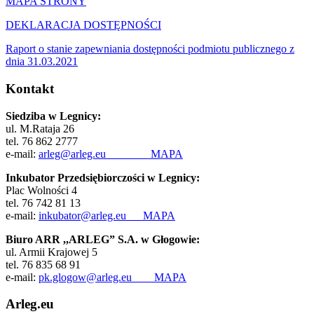
MAPA STRONY
DEKLARACJA DOSTĘPNOŚCI
Raport o stanie zapewniania dostępności podmiotu publicznego z
dnia 31.03.2021
Kontakt
Siedziba w Legnicy:
ul. M.Rataja 26
tel. 76 862 2777
e-mail:
arleg@arleg.eu
MAPA
Inkubator Przedsiębiorczości w Legnicy:
Plac Wolności 4
tel. 76 742 81 13
e-mail:
inkubator@arleg.eu
MAPA
Biuro ARR ,,ARLEG” S.A. w Głogowie:
ul. Armii Krajowej 5
tel. 76 835 68 91
e-mail:
pk.glogow@arleg.eu
MAPA
Arleg.eu