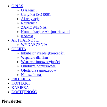
O NAS
O Agencji
Certyfkat ISO 9001
Akredytacje
Referencje
ZAMÓWIENIA
Komunikacja z Akcjonariuszami
Kontakt
AKTUALNOŚCI
WYDARZENIA
OFERTA
Inkubator Przedsiębiorczości
Wsparcie dla firm
Wsparcie innowacyjności
Fundusze pożyczkowe
Oferta dla samorządów
Napisz do nas
PROJEKTY
KONTAKT
KARIERA
DOSTĘPNOŚĆ
Newsletter