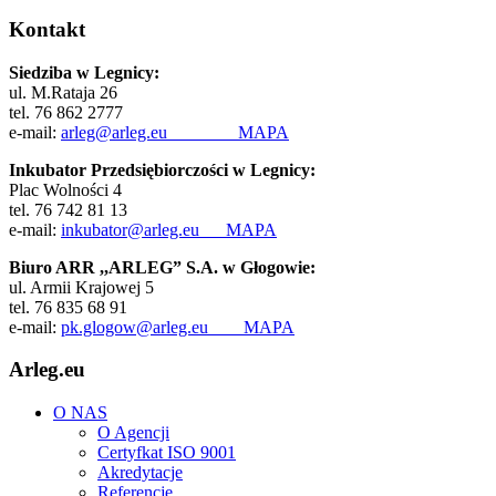
Kontakt
Siedziba w Legnicy:
ul. M.Rataja 26
tel. 76 862 2777
e-mail:
arleg@arleg.eu
MAPA
Inkubator Przedsiębiorczości w Legnicy:
Plac Wolności 4
tel. 76 742 81 13
e-mail:
inkubator@arleg.eu
MAPA
Biuro ARR ,,ARLEG” S.A. w Głogowie:
ul. Armii Krajowej 5
tel. 76 835 68 91
e-mail:
pk.glogow@arleg.eu
MAPA
Arleg.eu
O NAS
O Agencji
Certyfkat ISO 9001
Akredytacje
Referencje