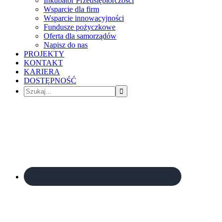
Inkubator Przedsiębiorczości
Wsparcie dla firm
Wsparcie innowacyjności
Fundusze pożyczkowe
Oferta dla samorządów
Napisz do nas
PROJEKTY
KONTAKT
KARIERA
DOSTĘPNOŚĆ
Szukaj...